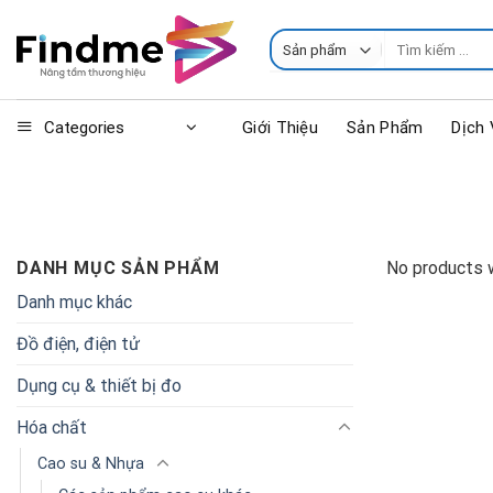
Skip
to
Tìm
kiếm:
content
Categories
Giới Thiệu
Sản Phẩm
Dịch
DANH MỤC SẢN PHẨM
No products w
Danh mục khác
Đồ điện, điện tử
Dụng cụ & thiết bị đo
Hóa chất
Cao su & Nhựa